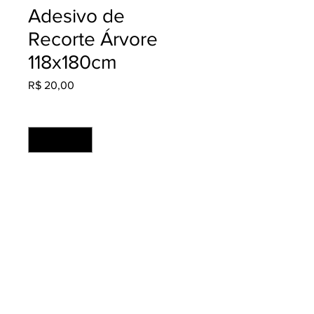
Adesivo de
Recorte Árvore
118x180cm
Preço
R$ 20,00
Quantidade
*
Adicionar ao carrinho
Material: Adesivo Fosco
Acabamento: Recortado
Produção: 2 dias úteis