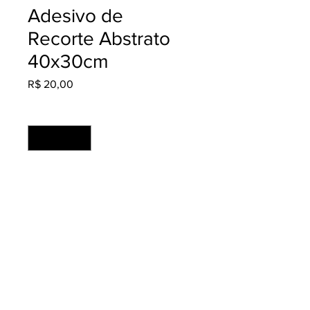
Adesivo de
Recorte Abstrato
40x30cm
Preço
R$ 20,00
Quantidade
*
Adicionar ao carrinho
Material: Adesivo Fosco
Acabamento: Recortado
Produção: 2 dias úteis