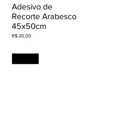
Adesivo de
Recorte Arabesco
45x50cm
Preço
R$ 20,00
Quantidade
*
Adicionar ao carrinho
Material: Adesivo Fosco
Acabamento: Recortado
Produção: 2 dias úteis