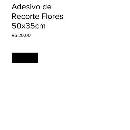
Adesivo de
Recorte Flores
50x35cm
Preço
R$ 20,00
Quantidade
*
Adicionar ao carrinho
Material: Adesivo Fosco
Acabamento: Recortado
Produção: 2 dias úteis