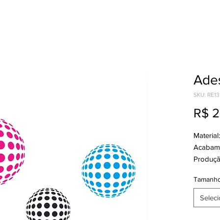
Ades
SKU: RE13
R$ 2
Material
Acabame
Produção
Tamanh
Seleci
Quantid