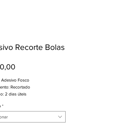
ivo Recorte Bolas
Preço
0,00
: Adesivo Fosco
nto: Recortado
: 2 dias úteis
o
*
onar
ade
*