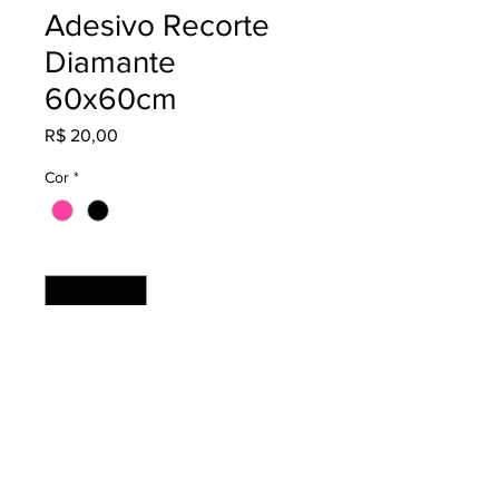
Adesivo Recorte
Diamante
60x60cm
Preço
R$ 20,00
Cor
*
Quantidade
*
Adicionar ao carrinho
Material: Adesivo Fosco
Acabamento: Recortado
Produção: 2 dias úteis