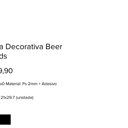
a Decorativa Beer
ds
Preço
9,90
4x0 Material: Ps 2mm + Adesivo
 21x29.7 (unidade)
nto: Refilado
ade
*
: 2 dias úteis