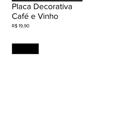
Placa Decorativa
Café e Vinho
Preço
R$ 19,90
Quantidade
*
Adicionar ao carrinho
Cores: 4x0 Material: Ps 2mm +
Adesivo Fosco
Medida: 21x29.7 (unidade)
Acabamento: Refilado
Produção: 2 dias úteis
© 2020 por Agência Genesiz