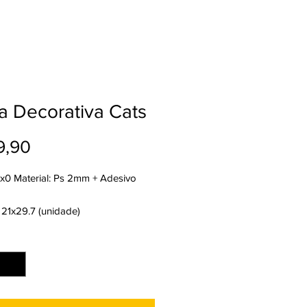
a Decorativa Cats
Preço
9,90
4x0 Material: Ps 2mm + Adesivo
 21x29.7 (unidade)
nto: Refilado
ade
*
: 2 dias úteis