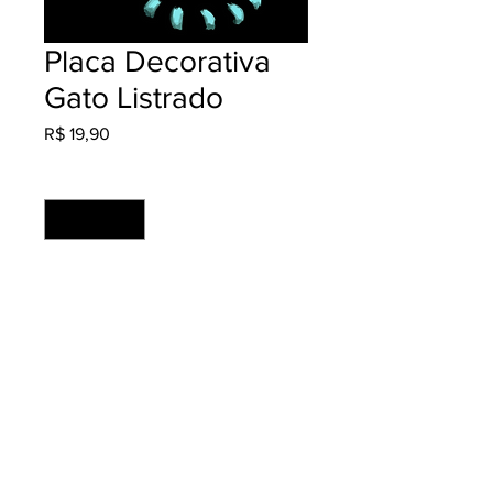
Placa Decorativa
Gato Listrado
Preço
R$ 19,90
Quantidade
*
Adicionar ao carrinho
Cores: 4x0 Material: Ps 2mm +
Adesivo Fosco
Medida: 21x29.7 (unidade)
Acabamento: Refilado
Produção: 2 dias úteis