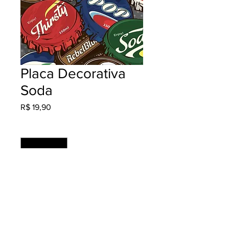
Placa Decorativa
Soda
Preço
R$ 19,90
Quantidade
*
Adicionar ao carrinho
Cores: 4x0 Material: Ps 2mm +
Adesivo Fosco