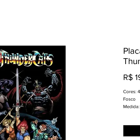
Plac
Thu
R$ 1
Cores: 
Fosco
Medida:
Acabame
Quantid
Produção