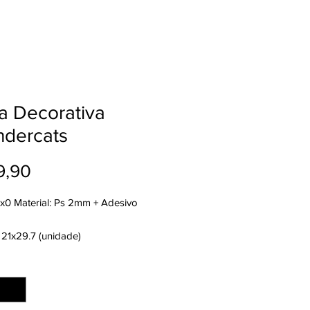
a Decorativa
ndercats
Preço
9,90
4x0 Material: Ps 2mm + Adesivo
 21x29.7 (unidade)
nto: Refilado
ade
*
: 2 dias úteis