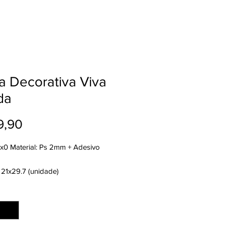
a Decorativa Viva
da
Preço
9,90
4x0 Material: Ps 2mm + Adesivo
 21x29.7 (unidade)
nto: Refilado
ade
*
: 2 dias úteis