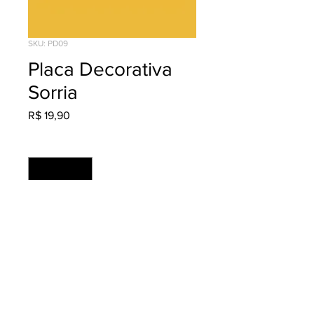
SKU: PD09
Placa Decorativa
Sorria
Preço
R$ 19,90
Quantidade
*
Adicionar ao carrinho
Cores: 4x0 Material: Ps 2mm +
Adesivo Fosco
Medida: 21x29.7 (unidade)
Acabamento: Refilado