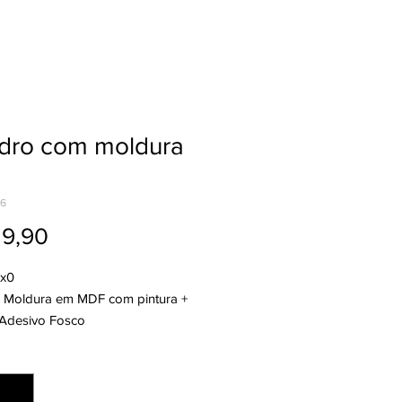
dro com moldura
06
Preço
19,90
4x0
l: Moldura em MDF com pintura +
Adesivo Fosco
 50x80
ade
*
nto: Refilado
: 2 dias úteis