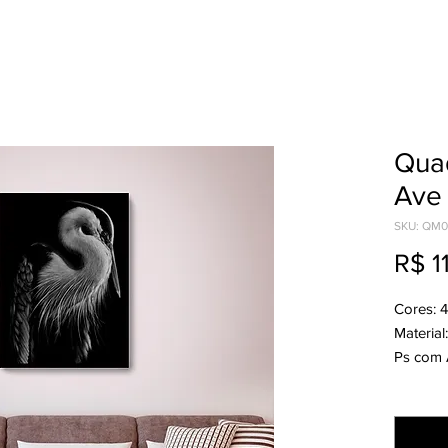
Qua
Ave
SKU: QM
R$ 1
Cores: 
Materia
Ps com 
Medida:
Quantid
Acabame
Produção