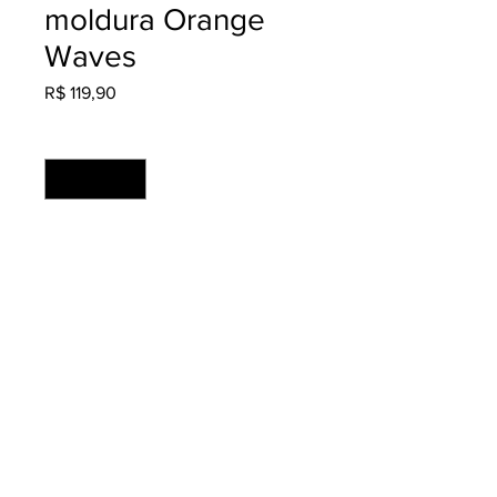
moldura Orange
Waves
Preço
R$ 119,90
Quantidade
*
Adicionar ao carrinho
Cores: 4x0
Material: Moldura em MDF com
pintura + Ps com Adesivo Fosco
Medida: 50x80
Acabamento: Refilado
Produção: 2 dias úteis
© 2020 por Agência Genesiz