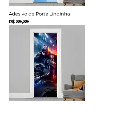
Adesivo de Porta Lindinha
Preço
R$ 89,89
Adesivo de Porta Batman 2
Preço
R$ 89,89