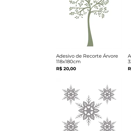
Adesivo de Recorte Árvore
A
Visualização rápida
118x180cm
3
Preço
P
R$ 20,00
R