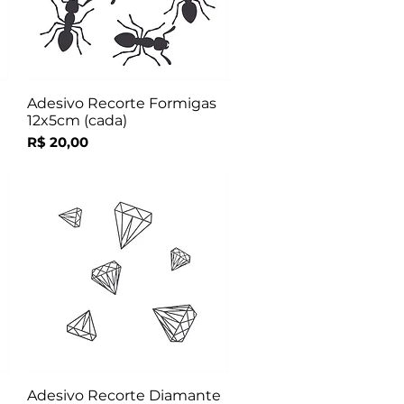
Adesivo Recorte Formigas
Visualização rápida
12x5cm (cada)
Preço
R$ 20,00
Adesivo Recorte Diamante
Visualização rápida