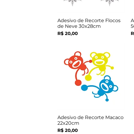
Adesivo de Recorte Flocos
A
Visualização rápida
de Neve 30x28cm
5
Preço
P
R$ 20,00
R
Adesivo de Recorte Macaco
Visualização rápida
22x20cm
Preço
R$ 20,00