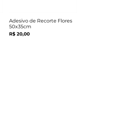
Adesivo de Recorte Flores
Visualização rápida
50x35cm
Preço
R$ 20,00