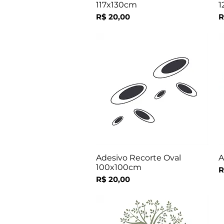
117x130cm
1
Preço
P
R$ 20,00
R
Adesivo Recorte Oval
A
Visualização rápida
100x100cm
P
R
Preço
R$ 20,00