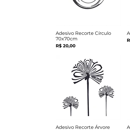
Adesivo Recorte Círculo
A
Visualização rápida
70x70cm
P
R
Preço
R$ 20,00
Adesivo Recorte Árvore
A
Visualização rápida