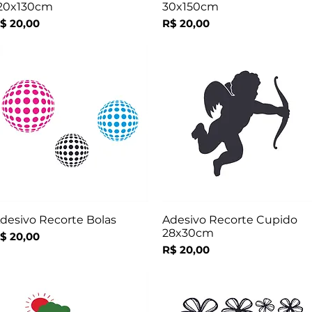
20x130cm
30x150cm
reço
Preço
$ 20,00
R$ 20,00
desivo Recorte Bolas
Adesivo Recorte Cupido
Visualização rápida
Visualização rápida
28x30cm
reço
$ 20,00
Preço
R$ 20,00