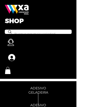
SHOP
Login
ADESIVO
GELADEIRA
ADESIVO